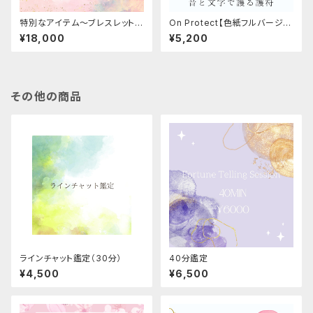
特別なアイテム〜ブレスレット i
On Protect【色紙フルバージョ
n memoryOil
ン】
¥18,000
¥5,200
その他の商品
ラインチャット鑑定（30分）
40分鑑定
¥4,500
¥6,500