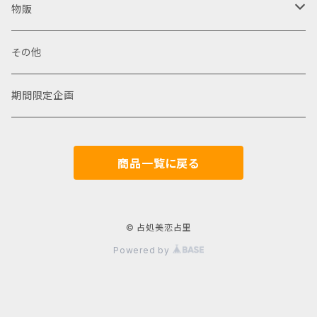
勉強会
物販
レクリエーション
カード
その他
珈琲占札
期間限定企画
商品一覧に戻る
© 占処美恋占里
Powered by